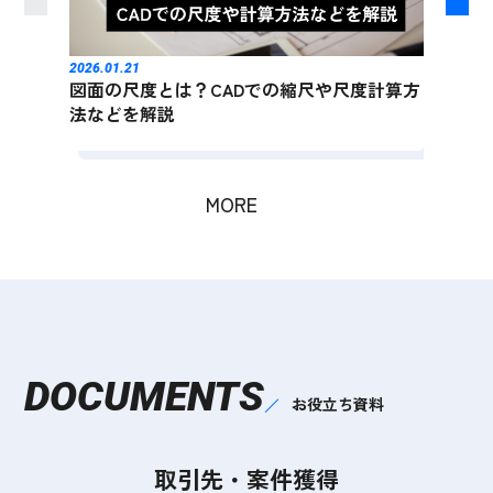
2026.01.21
2026.01
図面の尺度とは？CADでの縮尺や尺度計算方
効率
法などを解説
理シ
MORE
DOCUMENTS
お役立ち資料
取引先・案件獲得