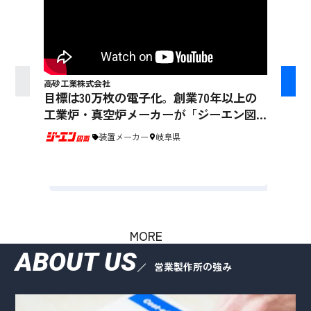
高砂工業株式会社
目標は30万枚の電子化。創業70年以上の
工業炉・真空炉メーカーが「ジーエン図
名古屋
面」で約150分/日の図面探しを効率化
装置メーカー
岐阜県
検索
工具
見積
MORE
ABOUT US
営業製作所の強み