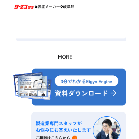
0分/日の図面探しを効率化
装置メーカー
岐阜県
名古
検
メ
制
MORE