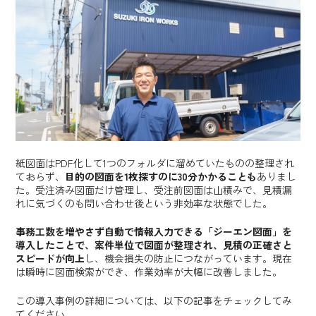
紙図面はPDF化して1つのフォルダに溜めていたものの整理され
ておらず、
目的の図面を1枚探すのに30分かかることも
ありまし
た。受注済み図面だけ管理し、受注前図面は山積みで、見積漏
れに気づくのも問い合わせ後という非効率な状態でした。
事務工数を増やさず自動で情報入力できる「ジーエン図面」を
導入したことで、案件単位で図面が整理され、見積の正確さと
スピードが向上
し、機会損失の防止につながっています。現在
は瞬時に図面検索ができ、作業効率が大幅に改善しました。
この導入事例の詳細については、以下の記事をチェックしてみ
てください。