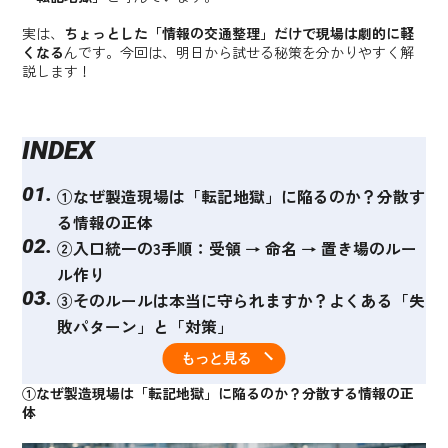
実は、
ちょっとした「情報の交通整理」だけで現場は劇的に軽
くなる
んです。今回は、明日から試せる秘策を分かりやすく解
説します！
INDEX
①なぜ製造現場は「転記地獄」に陥るのか？分散す
る情報の正体
②入口統一の3手順：受領 → 命名 → 置き場のルー
ル作り
③そのルールは本当に守られますか？よくある「失
敗パターン」と「対策」
④入口を統一して得られる「驚きの効果」
もっと見る
ジーエン図面なら「整理～検索～紐づけ」まで一気
①なぜ製造現場は「転記地獄」に陥るのか？分散する情報の正
に仕組み化！
体
【PR】営業活動で成果を上げている企業の「リア