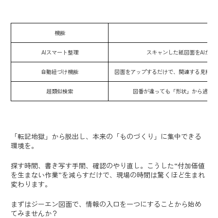
機能
AIスマート整理
スキャンした紙図面をAIが
自動紐づけ機能
図面をアップするだけで、関連する見積書
超類似検索
図番が違っても「形状」から過去
「転記地獄」から脱出し、本来の「ものづくり」に集中できる
環境を。
探す時間、書き写す手間、確認のやり直し。こうした“付加価値
を生まない作業”を減らすだけで、現場の時間は驚くほど生まれ
変わります。
まずはジーエン図面で、情報の入口を一つにすることから始め
てみませんか？