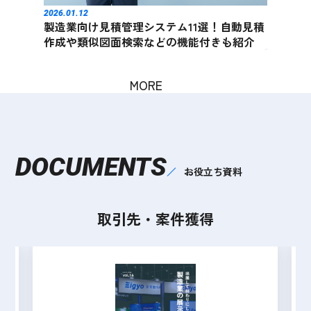
2025.12.15
2026.0
動見積
図面をPDF化する方法は？変換/編集ツール4
【D
紹介
選やスキャンの流れも紹介
現場
MORE
DOCUMENTS
お役立ち資料
取引先・案件獲得