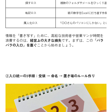
探すロス
複数のフォルダやメールをひっくり返す
転記ロス
紙の数字をExcelに打ち直す作業
属人化ロス
「〇〇さんのパソコンにしかない」という
情報を「書き写す」ために、高給な技術者や営業マンが時間を
浪費するのは、
経営上の大きな損失
です。まずは、この
「バラ
バラの入口」を塞ぐ
ことから始めましょう。
②入口統一の3手順：受領 → 命名 → 置き場のルール作り