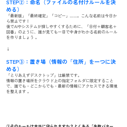
STEP②：命名（ファイルの名付けルールを決
める）
「最新版」「最終確定」「コピー」……。こんな名前は今日か
ら禁止です！
後でAIやシステムが探しやすくするために、「日付＋顧客名＋
図番」のように、誰が見ても一目で中身がわかる名前のルール
を作りましょう 。
↓
STEP③：置き場（情報の「住所」を一つに決
める）
「とりあえずデスクトップ」は厳禁です。
情報の置き場所をクラウド上の指定フォルダに限定すること
で、誰でも・どこからでも・最新の情報にアクセスできる環境
を整えます 。
③そのルールは本当に守られますか？よくある「失敗パター