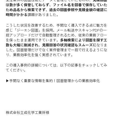
は数が多く保管しておらず、ファイル名を図番で保存していた
ため品名から検索できず、過去の図面参照や見積金額の確認に
時間がかかる
課題がありました。
こうした状況を改善するため、手間なく導入できる点に魅力を
感じ「ジーエン図面」を採用。メール転送やスキャンPDFの一
括アップロードだけで自動整理されるため、従来の業務フロー
を保ったまま運用できています。
多軸検索により図面を探す工
数も大幅に削減され、見積回答の状況確認もスムーズに
なりま
した。図面管理だけでなく案件管理まで一括で行えるようにな
り、業務効率化を強く実感されています。
この導入事例の詳細については、以下の記事をチェックしてみ
てください。
▶︎手間なく重要な情報を集約！図面管理からの業務効率化
株式会社立成化学工業所様