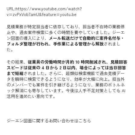
URL:
https://www.youtube.com/watch?
v=zvPxVob7amU&feature=youtu.be
見積業務が特定担当者に依存しており、担当者不在時の業務停
止や、過去案件検索に多くの時間を費やしていました。ジーエ
ン図面の導入により、
メール転送だけで自動的に案件名付与・
フォルダ整理が行われ、手作業による管理から解放
されまし
た。
その結果、
従業員の労働時間が月約 10 時間削減され、見積回答
スピードは従来の 4 日から 2 日以内、場合によっては当日回答
まで短縮
されました。さらに、超類似検索機能で過去見積デー
タを瞬時に検索できるようになり、効率が大幅に向上。担当外
のメンバーでも案件を引き継げるようになり、業務のボトルネ
ック解消にも寄与しています。今後は人手不足対策としても AI
活用を進めたい意向です。
ジーエン図面に関するお問い合わせは
こちら