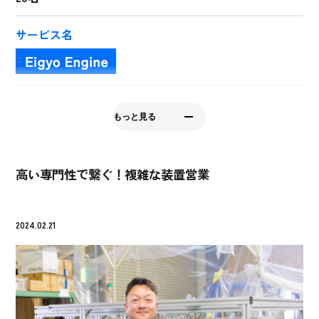
サービス名
所在地
もっと見る
埼玉県久喜市河原井町39番地（久喜菖蒲工業団地7-1-
3）
高い専門性で繋ぐ！複雑な装置営業
会社HP
http://www.sanshu-ind.co.jp/
2024.02.21