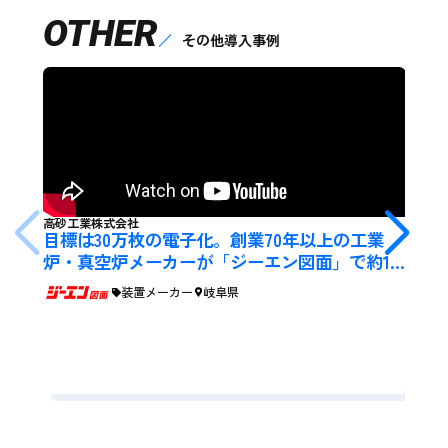
OTHER
その他導入事例
高砂工業株式会社
目標は30万枚の電子化。創業70年以上の工業
炉・真空炉メーカーが「ジーエン図面」で約15
0分/日の図面探しを効率化
装置メーカー
岐阜県
名古
検
メ
制