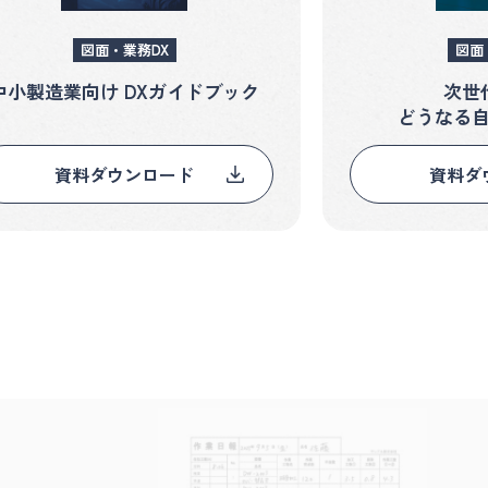
図面・業務DX
図面
中小製造業向け DXガイドブック
次世
どうなる
資料ダウンロード
資料ダ