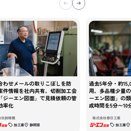
合わせメールの取りこぼしを防
過去5年分・約15,
案件情報を社内共有。切削加工会
用。多品種少量
「ジーエン図面」で見積依頼の管
ーエン図面」の
効率化
成時間を5分〜10
会社鈴精機
株式会社春日工業
加工業
静岡県
加工業