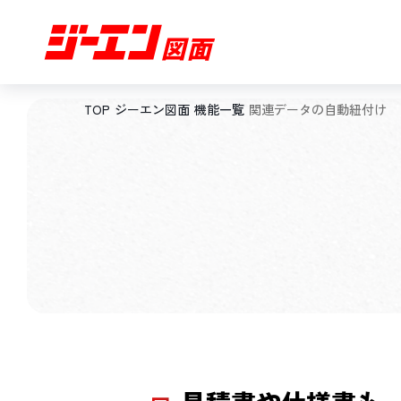
TOP
ジーエン図面
機能一覧
関連データの自動紐付け
機能一覧
セキュリティ
導入・活用支援
導入事例
会社概要
TOP