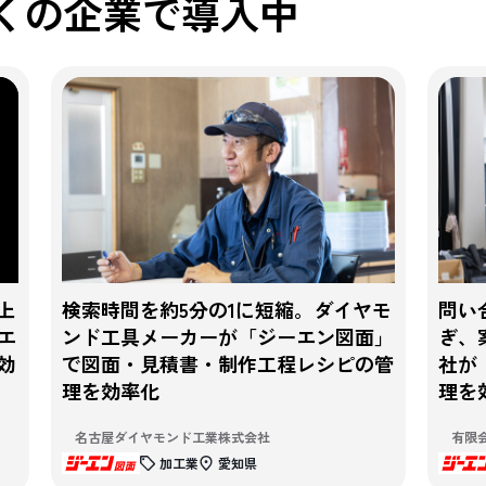
くの企業で導入中
上
検索時間を約5分の1に短縮。ダイヤモ
問い
エ
ンド工具メーカーが「ジーエン図面」
ぎ、
効
で図面・見積書・制作工程レシピの管
社が
理を効率化
理を
名古屋ダイヤモンド工業株式会社
有限
加工業
愛知県