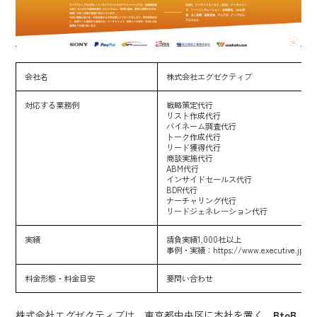
会社名
株式会社エグゼクティブ
対応する業務例
戦略策定代行
リスト作成代行
バイネーム調査代行
トーク作成代行
リード獲得代行
商談実施代行
ABM代行
インサイドセールス代行
BDR代行
ナーチャリング代行
リードジェネレーション代行
実績
請負実績1,000社以上
事例・実績：
https://www.executive.jp/a_
料金形態・料金目安
要問い合わせ
株式会社エグゼクティブは、東京都中央区に本社を置く、
BtoB