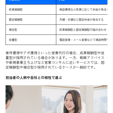
成果報酬型
商談獲得など成果に応じて料金が発生する
固定報酬型
月額・日額など固定料金が発生する
複合型
成果報酬型と固定報酬型の組み合わせ
従量型
電話営業・メール営業などで通話時間やメ
案件獲得やアポ獲得といった営業代行の場合、成果報酬型や従
量型が採用されている場合があります。一方、戦略アドバイス
や新規事業立ち上げなど営業コンサルに近いサービスでは、固
定報酬型や複合型が採用されているケースが一般的です。
担当者の人柄や自社との相性で選ぶ