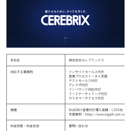
会社名
株式会社セレブリックス
対応する業務例
インサイドセールス代行
営業プロセストータル支援
テストセールス代行
テレアポ代行
インバウンド対応代行
リードナーチャリング代行
カスタマーサクセス代行
実績
BtoB向け営業代行導入実績：1,300社
支援事例：
https://www.eigyoh.com/case
料金形態・料金目安
要問い合わせ