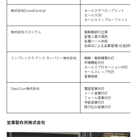
株式会社GrandCentral
セールスデベロップメント
セールスDX
セールスインプルーブメント
株式会社スタジアム
戦略戦術の立案
営業人員の育成
各種ツール作成
生成AIによる品質管理/応答評価の
インプレックス アンド カンパニー株式会社
戦略・戦術構築代行
市場開拓代行
セールスプロモーション代行
セールスレップ代行
営業研修
StockSun株式会社
電話営業代行
メール営業代行
フォーム営業代行
手紙営業代行
飛び込み営業代行
営業製作所株式会社