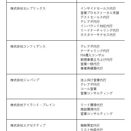
株式会社セレブリックス
インサイドセールス代行
営業プロセストータル支援
テストセールス代行
テレアポ代行
インバウンド対応代行
リードナーチャリング代行
カスタマーサクセス代行
株式会社コンフィデンス
テレアポ代行
ナーチャリング代行
MA導入コンサル
新規事業立ち上げ代行
営業一括代行
事業再構築代行
株式会社ジャパンプ
法人向け営業代行
テレアポ代行
コール営業
営業コンサルティング
株式会社アイランド・ブレイン
リード獲得代行
商談獲得代行
営業コンサルティング
株式会社エグゼクティブ
戦略策定代行
リスト作成代行