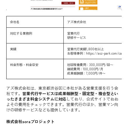
会社名
アズ株式会社
対応する業務例
営業代行
研修サービス
実績
営業代行実績1,800社以上
お客様事例：
https://asz-park.com/case/
料金形態・料金目安
初回稼働費用：300,000円/回〜
継続費用：100,000円/月
成果報酬額：7,000円/件〜
アズ株式会社は、東京都渋谷区に本社がある営業支援を行う会
社です。
営業代行サービスは成果報酬型・固定型・複合型とい
ったさまざま料金システムに対応
しており、公式サイトでおお
よその費用をチェックできます。営業代行のほか、営業マン向
けの研修サービスなども提供しています。
株式会社soraプロジェクト