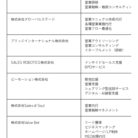
営業研修
営業戦略・戦術コンサルティング
株式会社グローバルステージ
営業マニュアル作成代行
各種営業業務代行
営業フロー最適化
ブリッジインターナショナル株式会社
営業アウトソーシング
営業コンサルティング
イネーブルメント（研修）
SALES ROBOTICS株式会社
インサイドセールス支援
BPOサービス
ビーモーション株式会社
販売応援
営業支援
シェアリング型巡回サービス
デジタル・AI接客支援
株式会社Sales of Soul
営業代行
営業戦略マネジメント
株式会社Value Bet
リード獲得
ビジネスマッチング
ホームページ/LP制作
MEO対策代行