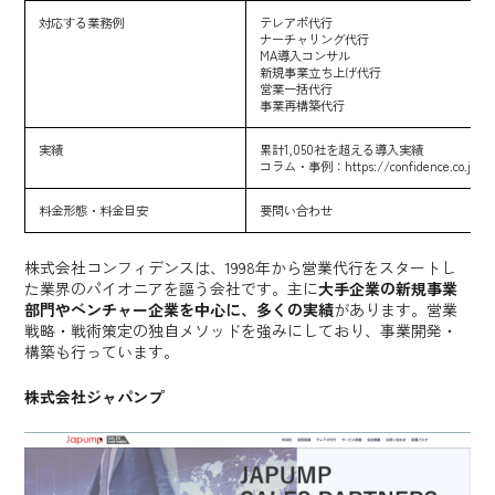
対応する業務例
テレアポ代行
ナーチャリング代行
MA導入コンサル
新規事業立ち上げ代行
営業一括代行
事業再構築代行
実績
累計1,050社を超える導入実績
コラム・事例：
https://confidence.co.jp/b
料金形態・料金目安
要問い合わせ
株式会社コンフィデンスは、1998年から営業代行をスタートし
た業界のパイオニアを謳う会社です。主に
大手企業の新規事業
部門やベンチャー企業を中心に、多くの実績
があります。営業
戦略・戦術策定の独自メソッドを強みにしており、事業開発・
構築も行っています。
株式会社ジャパンプ