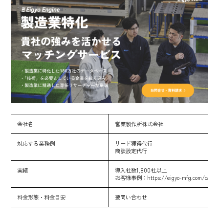
会社名
営業製作所株式会社
対応する業務例
リード獲得代行
商談設定代行
実績
導入社数1,800社以上
お客様事例：
https://eigyo-mfg.com/case
料金形態・料金目安
要問い合わせ