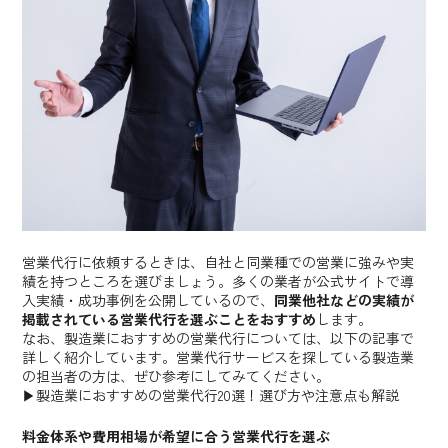
株式会社アイランド・ブレイン
株式会社エグゼクティブ
株式会社セールスクルー
アズ株式会社
株式会社soraプロジェクト
株式会社ナレッジプラス
株式会社グローバルステージ
営業代行に依頼するときは、自社と同業種での営業に強みや実
績を持つところを選びましょう。多くの業者が公式サイトで導
ブリッジインターナショナル株式会社
入実績・成功事例を公開しているので、
同業他社などの実績が
掲載されている営業代行を選ぶことをおすすめ
します。
SALES ROBOTICS株式会社
なお、製造業におすすめの営業代行については、以下の記事で
詳しく紹介しています。営業代行サービスを探している製造業
の担当者の方は、ぜひ参考にしてみてください。
ビーモーション株式会社
▶︎製造業におすすめの営業代行20選！選び方や注意点も解説
株式会社Sales of Soul
料金体系や費用相場が希望に合う営業代行を選ぶ