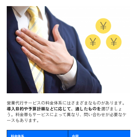
株式会社Value Bet
株式会社GrandCentral
株式会社スタジアム
インプレックス アンド カンパニー株式会社
StockSun株式会社
東京で利用できる営業代行に関するよくある質問
東京で利用できる営業代行の費用相場は？
営業代行が利用しやすい業種は？
営業代行はフリーランスを利用するのもあり？
営業代行サービスの料金体系にはさまざまなものがあります。
導入目的や予算計画などに応じて、適したものを
選びましょ
う。料金帯もサービスによって異なり、問い合わせが必要なケ
製造業向け営業代行なら営業製作所がおすすめ
ースもあります。
料金体系
内容