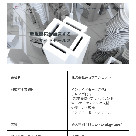
会社名
株式会社soraプロジェクト
対応する業務例
インサイドセールス代行
テレアポ代行
D2C業界特化アウトバウンド
WEBマーケティング支援
企業リスト販売
インサイドセールスツール
実績
導入事例：
https://sora1.jp/case/