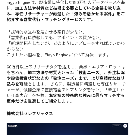
Eigyo Engine
は、製造業に特化した180万社のデータベースを基
に、
加工方法や材質など技術を必要としている企業を絞り込
み、専任リサーチャーが厳選した「強みを活かせる案件」をご
紹介する営業代行・マッチングサービス
です。
「技術的な強みを活かせる案件が少ない」
「営業代行に依頼しても、アポイントの質が低い」
「新規開拓をしたいが、どのようにアプローチすればよいかわ
からない」
こうしたお悩みを、
Eigyo Engine
がすべて解決します。
60万件以上のリサーチタグを活用し、業界・エリア・ロットは
もちろん、
加工方法や材質といった「技術ニーズ」、外注状況
や設備投資状況などの「発注ニーズ」まで、より高精度な絞り
込みを可能
とします。 さらに、製造業に精通した専任リサーチ
ャーが、候補企業に直接電話でヒアリングを行い、「発注した
い仕事内容」を把握。
お客様の技術的な強みに最もマッチする
案件だけを厳選してご紹介
します。
株式会社セレブリックス