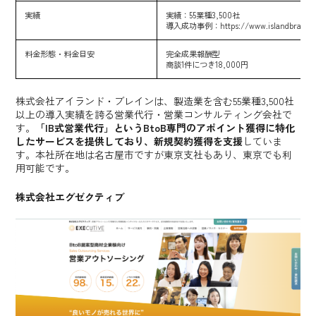
実績
実績：55業種3,500社
導入成功事例：
https://www.islandbrain.co
料金形態・料金目安
完全成果報酬型
商談1件につき18,000円
株式会社アイランド・ブレインは、製造業を含む55業種3,500社
以上の導入実績を誇る営業代行・営業コンサルティング会社で
す。
「IB式営業代行」というBtoB専門のアポイント獲得に特化
したサービスを提供しており、新規契約獲得を支援
していま
す。本社所在地は名古屋市ですが東京支社もあり、東京でも利
用可能です。
株式会社エグゼクティブ