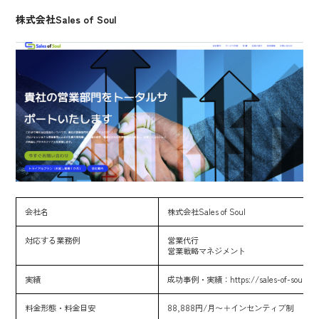
株式会社Sales of Soul
会社名
株式会社Sales of Soul
対応する業務例
営業代行
営業戦略マネジメント
実績
成功事例・実績：
https://sales-of-soul.co
料金形態・料金目安
88,888円/月〜＋インセンティブ制