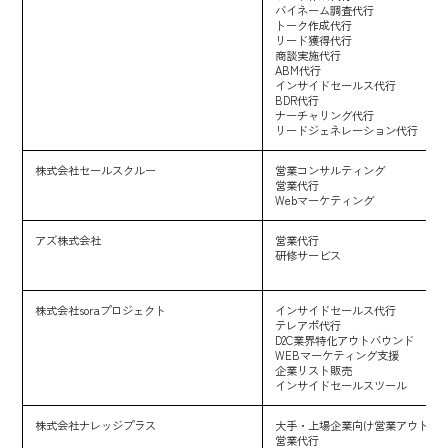
バイネーム調査代行
トーク作成代行
リード獲得代行
商談実施代行
ABM代行
インサイドセールス代行
BDR代行
ナーチャリング代行
リードジェネレーション代行
株式会社セールスクルー
営業コンサルティング
営業代行
Webマーケティング
アズ株式会社
営業代行
研修サービス
株式会社soraプロジェクト
インサイドセールス代行
テレアポ代行
D2C業界特化アウトバウンド
WEBマーケティング支援
企業リスト販売
インサイドセールスツール
株式会社ナレッジプラス
大手・上場企業向け営業アウトソ
営業代行