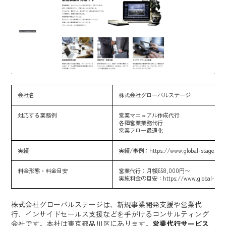
会社名
株式会社グローバルステージ
対応する業務例
営業マニュアル作成代行
各種営業業務代行
営業フロー最適化
実績
実績/事例：
https://www.global-stage.net
料金形態・料金目安
営業代行：月額658,000円〜
実施料金の目安：
https://www.global-stag
株式会社グローバルステージは、新規事業開発支援や営業代
行、インサイドセールス支援などを手がけるコンサルティング
会社です。本社は東京都品川区にあります。
営業代行サービス