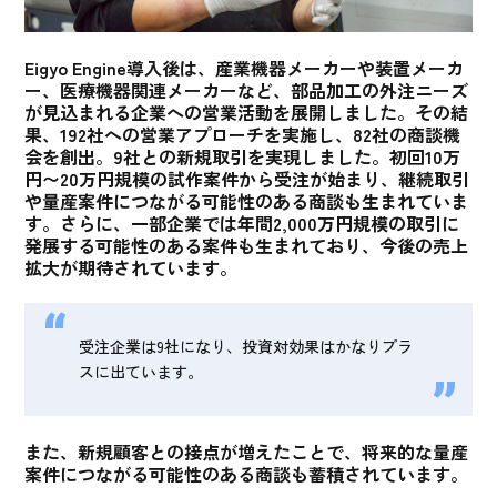
Eigyo Engine導入後は、産業機器メーカーや装置メーカ
ー、医療機器関連メーカーなど、部品加工の外注ニーズ
が見込まれる企業への営業活動を展開しました。その結
果、
192社への営業アプローチを実施し、82社の商談機
会を創出。9社との新規取引を実現
しました。初回10万
円〜20万円規模の試作案件から受注が始まり、継続取引
や量産案件につながる可能性のある商談も生まれていま
す。さらに、
一部企業では年間2,000万円規模の取引に
発展する可能性のある案件も生まれており、今後の売上
拡大が期待
されています。
受注企業は9社になり、投資対効果はかなりプラ
スに出ています。
また、
新規顧客との接点が増えたことで、将来的な量産
案件につながる可能性のある商談も蓄積
されています。