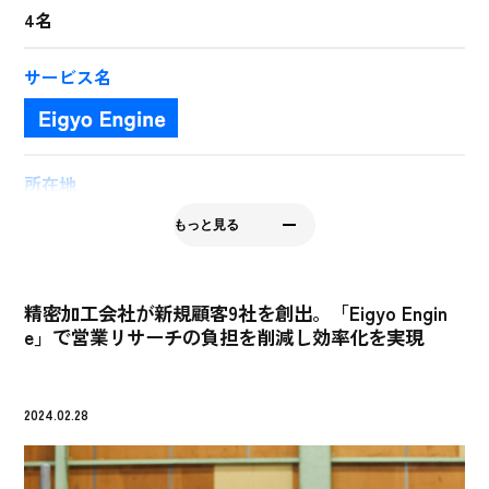
4名
サービス名
所在地
大阪府摂津市鳥飼本町5-2-16
もっと見る
会社HP
https://s-skk.com/
精密加工会社が新規顧客9社を創出。「Eigyo Engin
e」で営業リサーチの負担を削減し効率化を実現
2024.02.28