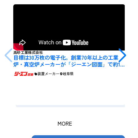
高砂工業株式会社
目標は30万枚の電子化。創業70年以上の工業
炉・真空炉メーカーが「ジーエン図面」で約15
0分/日の図面探しを効率化
装置メーカー
岐阜県
名古
検
メ
制
MORE