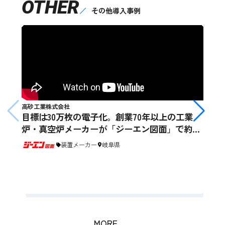
OTHER
その他導入事例
高砂工業株式会社
目標は30万枚の電子化。創業70年以上の工業
炉・真空炉メーカーが「ジーエン図面」で約
150分/日の図面探しを効率化
装置メーカー
岐阜県
名古
検
メ
制
MORE