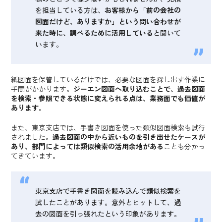
を担当している方は、
お客様から「前の会社の
図面だけど、ありますか」という問い合わせが
来た時に、調べるために活用している
と聞いて
います。
紙図面を保管しているだけでは、必要な図面を探し出す作業に
手間がかかります。
ジーエン図面へ取り込むことで、過去図面
を検索・参照できる状態に変えられる点は、業務面でも価値が
あります
。
また、東京支店では、手書き図面を使った類似図面検索も試行
されました。
過去図面の中から近いものを引き出せたケースが
あり、部門によっては類似検索の活用余地がある
ことも分かっ
てきています。
東京支店で手書き図面を読み込んで類似検索を
試したことがあります。意外とヒットして、過
去の図面を引っ張れたという印象があります。