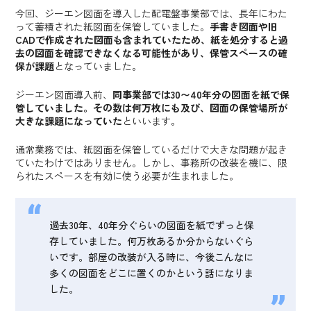
今回、ジーエン図面を導入した配電盤事業部では、長年にわた
って蓄積された紙図面を保管していました。
手書き図面や旧
CADで作成された図面も含まれていたため、紙を処分すると過
去の図面を確認できなくなる可能性があり、保管スペースの確
保が課題
となっていました。
ジーエン図面導入前、
同事業部では30〜40年分の図面を紙で保
管していました。その数は何万枚にも及び、図面の保管場所が
大きな課題になっていた
といいます。
通常業務では、紙図面を保管しているだけで大きな問題が起き
ていたわけではありません。しかし、事務所の改装を機に、限
られたスペースを有効に使う必要が生まれました。
過去30年、40年分ぐらいの図面を紙でずっと保
存していました。何万枚あるか分からないぐら
いです。部屋の改装が入る時に、今後こんなに
多くの図面をどこに置くのかという話になりま
した。