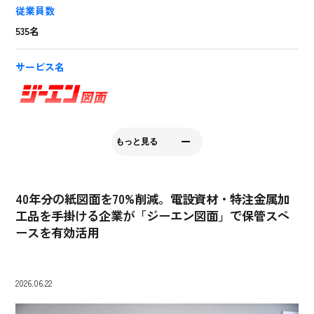
従業員数
535名
サービス名
所在地
もっと見る
大阪府大阪市中央区今橋2-5-8 トレードピア淀屋橋5F・6F
会社HP
40年分の紙図面を70%削減。電設資材・特注金属加
https://www.yashimadenko.co.jp/
工品を手掛ける企業が「ジーエン図面」で保管スペ
ースを有効活用
2026.06.22