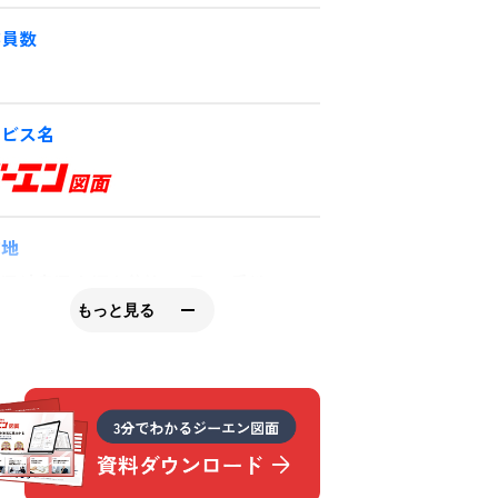
業員数
名
ービス名
在地
県岐阜県大垣市釜笛3丁目118番地
もっと見る
HP
p://sanno-sangyo.com/index.html