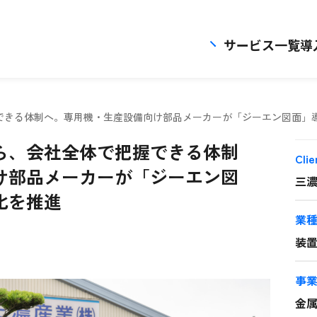
サービス一覧
導
できる体制へ。専用機・生産設備向け部品メーカーが「ジーエン図面」
ら、会社全体で把握できる体制
Clie
け部品メーカーが「ジーエン図
三
化を推進
業
装
事
金