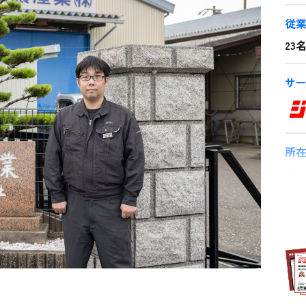
従
23
サ
所
愛知
会社
htt