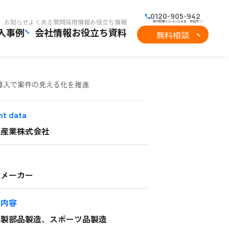
0120-905-942
お知らせ
よくある質問
採用情報
お役立ち情報
受付時間8:00~20:00(土日・祝日除く)
入事例
会社情報
お役立ち資料
無料相談
導入で案件の見える化を推進
nt data
濃産業株式会社
種
置メーカー
業内容
属製部品製造、スポーツ品製造