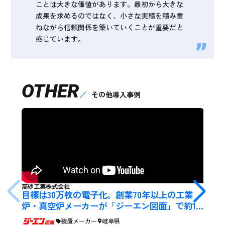
ことは大きな価値があります。最初から大きな
成果を求めるのではなく、小さな実績を積み重
ねながら信頼関係を築いていくことが重要だと
感じています。
OTHER
その他導入事例
高砂工業株式会社
目標は30万枚の電子化。創業70年以上の工業
炉・真空炉メーカーが「ジーエン図面」で約15
0分/日の図面探しを効率化
装置メーカー
岐阜県