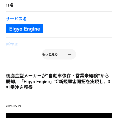
11名
サービス名
所在地
岐阜県中津川市手賀野字小向井498-1165
もっと見る
会社HP
http://www.finetac.co.jp/
樹脂金型メーカーが“自動車依存・営業未経験”から
脱却。「Eigyo Engine」で新規顧客開拓を実現し、3
社受注を獲得
2026.05.29