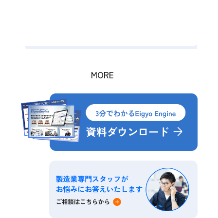
名古
検
メ
制
MORE