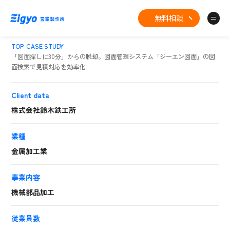
無料相談
TOP
CASE STUDY
「図面探しに30分」からの脱却。図面管理システム「ジーエン図面」の図
面検索で見積対応を効率化
Client data
株式会社鈴木鉄工所
業種
金属加工業
事業内容
機械部品加工
従業員数