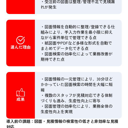
・受注前の図面は整理/管理不足で見積漏
れが発生
・図面情報を自動的に整理/登録できる仕
組みにより、手入力作業を最小限に抑え
ながら案件単位で管理できる点
・紙図面やPDFなど多様な形式を自動で
選んだ理由
まとめてデータ化できる点
・図面検索の効率化によって業務改善が
期待できた点
・図面情報の一元管理により、30分ほど
かかっていた図面検索の時間を大幅に短
縮
・複数のスタッフが見積対応できる体制
成果
づくりも進み、生産性向上に寄与
・図面管理の効率化により、業務全体の
生産性向上を実現
導入前の課題：図面・見積情報の検索性の低さと非効率な見積
対応