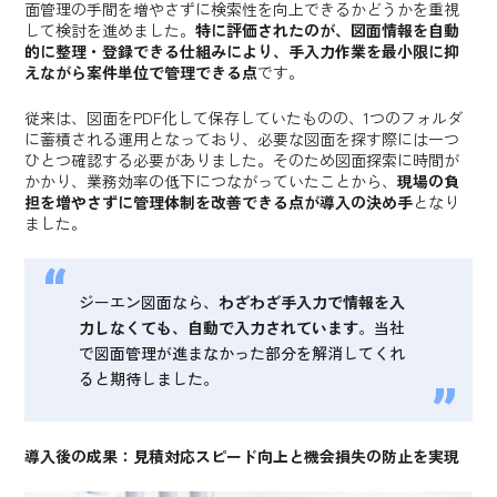
面管理の手間を増やさずに検索性を向上できるかどうかを重視
して検討を進めました。
特に評価されたのが、図面情報を自動
的に整理・登録できる仕組みにより、手入力作業を最小限に抑
えながら案件単位で管理できる点
です。
従来は、図面をPDF化して保存していたものの、1つのフォルダ
に蓄積される運用となっており、必要な図面を探す際には一つ
ひとつ確認する必要がありました。そのため図面探索に時間が
かかり、業務効率の低下につながっていたことから、
現場の負
担を増やさずに管理体制を改善できる点が導入の決め手
となり
ました。
ジーエン図面なら、
わざわざ手入力で情報を入
力しなくても、自動で入力されています
。当社
で図面管理が進まなかった部分を解消してくれ
ると期待しました。
導入後の成果：見積対応スピード向上と機会損失の防止を実現