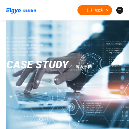
無料相談
CASE STUDY
導入事例
TOP
CASE STUDY
全ての事例
ジーエン図面
Eigyo Engine