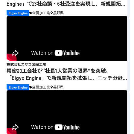
Engine」で23社商談・6社受注を実現し、新規開拓を
加速
金属加工業
長野県
株式会社スワコ箕輪工場
精密加工会社が“社長1人営業の限界”を突破。
「Eigyo Engine」で新規開拓を拡張し、ニッチ分野
での受注拡大を実現
金属加工業
長野県