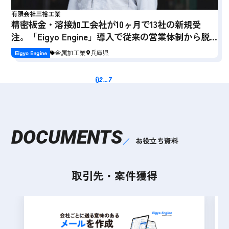
有限会社三裕工業
精密板金・溶接加工会社が10ヶ月で13社の新規受
注。「Eigyo Engine」導入で従来の営業体制から脱
却
金属加工業
兵庫県
1
2
…
7
DOCUMENTS
お役立ち資料
取引先・案件獲得