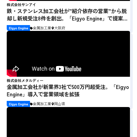
株式会社サンアイ
鉄・ステンレス加工会社が”紹介依存の営業”から脱
却し新規受注8件を創出。「Eigyo Engine」で提案型
営業を実現し販路拡大
金属加工業
大阪府
株式会社メタルディー
金属加工会社が新業界3社で500万円超受注。「Eigyo
Engine」導入で営業領域を拡張
金属加工業
岡山県