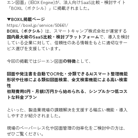
エン図面」(旧DX Engine)が、法人向けSaaS比較・検討サイト
「BOXIL（ボクシル）」に掲載されました。
▼BOXIL掲載ページ
https://boxil.jp/service/50661/
BOXIL（ボクシル）
は、スマートキャンプ株式会社が運営する
国内最大級のSaaS比較・検討プラットフォーム
で、導入を検討
している企業に対して、信頼性のある情報をもとに適切なサー
ビス選びを支援しています。
今回の掲載ではジーエン図面
の特徴
として、
図面や発注書を自動でOCR化・分類できるAIスマート整理機能
形状や仕様による類似図面検索、全文検索機能による高い検索
性
初期費用0円・月額3万円から始められる、シンプルかつ低コス
トな料金プラン
といった、製造業現場の課題解決を支援する幅広い機能・導入
しやすさが紹介されました。
現場のペーパーレス化や図面管理の効率化をご検討中の方は、
ぜひご覧ください。