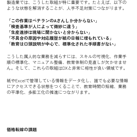
製造業では、こうした取組が特に重要です。たとえば、以下の
ような状態を解消することが、人手不足対策につながります。
「この作業はベテランのAさんしか分からない」
「検査基準が人によって微妙に違う」
「生産進捗は現場に聞かないと分からない」
「不具合の原因や対応履歴が紙の日報に埋もれている」
「教育は口頭説明が中心で、標準化された手順書がない」
こうした属人的な業務を減らすには、スキルの可視化、作業手
順の標準化、マニュアル整備、教育体制の見直しが欠かせませ
ん。そして、これらの取組はDXと非常に相性が良い領域です。
紙やExcelで管理している情報をデータ化し、誰でも必要な情報
にアクセスできる状態をつくることで、教育時間の短縮、業務
の平準化、多能工化の推進につながります。
価格転嫁の課題