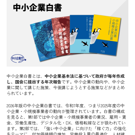
Board」
事例2：株式会社高瀬金型「DX推進室の立ち上げと現場
が楽になるシステム開発」
事例3：松本興産株式会社「全社的な意識改革『社内
塾』開講と自社アプリの開発」
中小製造業が取り組むべきこと
営業製作所の支援領域
中小企業白書とは、
中小企業基本法に基づいて政府が毎年作成
し、国会に提出する年次報告
です。中小企業の動向や、中小企
業に関して講じた施策、今後講じようとする施策などがまとめ
られています。
2026年版の中小企業白書では、令和7年度、つまり2025年度の中
小企業・小規模事業者の動向が整理されています。白書の構成
を見ると、第1部では中小企業・小規模事業者の業況、雇用・賃
金、労働生産性、デジタル化・DX、価格転嫁などが扱われてい
ます。第2部では、「強い中小企業」に向けた「稼ぐ力」の強化
をテーマに、付加価値額の増加、労働投入量の最適化、人材確