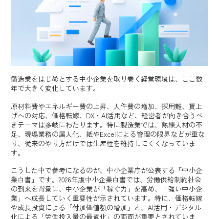
製造業をはじめとする中小企業を取り巻く経営環境は、ここ数
年で大きく変化しています。
原材料費やエネルギー費の上昇、人件費の増加、採用難、賃上
げへの対応、価格転嫁、DX・AI活用など、経営者が向き合うべ
きテーマは多岐にわたります。特に製造業では、熟練人材の不
足、現場業務の属人化、紙やExcelによる管理の限界などが重な
り、従来のやり方だけでは生産性を維持しにくくなっていま
す。
こうした中で参考になるのが、中小企業庁が公表する「中小企
業白書」です。2026年版中小企業白書では、労働供給制約社会
の到来を背景に、中小企業が「稼ぐ力」を高め、「強い中小企
業」へ成長していく重要性が示されています。特に、価格転嫁
や成長投資による「付加価値額の増加」と、AI活用・デジタル
化による「労働投入量の最適化」の両面が重要とされていま