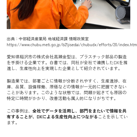
出典：中部経済産業局 地域経済課 情報政策室
https://www.chubu.meti.go.jp/b21jisedai/chubudx/efforts/20/index.htm
愛知県稲沢市の株式会社高瀬金型は、プラスチック部品の製造
を手掛ける企業です。白書では、同社が全社で連携したDXを推
進し、生産性向上を実現した企業として紹介されています。
製造業では、部署ごとに情報が分断されやすく、生産進捗、在
庫、品質、設備稼働、原価などの情報が一元的に把握できない
ことがあります。このような状態では、問題が起きても原因の
特定に時間がかかり、改善活動も属人的になりがちです。
この事例は、
全社でデータを活用し、部門をまたいで情報を共
有することが、DXによる生産性向上につながる
ことを示してい
ます。