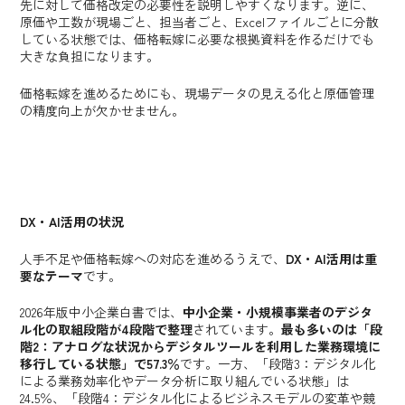
先に対して価格改定の必要性を説明しやすくなります。逆に、
原価や工数が現場ごと、担当者ごと、Excelファイルごとに分散
している状態では、価格転嫁に必要な根拠資料を作るだけでも
大きな負担になります。
価格転嫁を進めるためにも、現場データの見える化と原価管理
の精度向上が欠かせません。
DX・AI活用の状況
人手不足や価格転嫁への対応を進めるうえで、
DX・AI活用は重
要なテーマ
です。
2026年版中小企業白書では、
中小企業・小規模事業者のデジタ
ル化の取組段階が4段階で整理
されています。
最も多いのは「段
階2：アナログな状況からデジタルツールを利用した業務環境に
移行している状態」で57.3％
です。一方、「段階3：デジタル化
による業務効率化やデータ分析に取り組んでいる状態」は
24.5％、「段階4：デジタル化によるビジネスモデルの変革や競